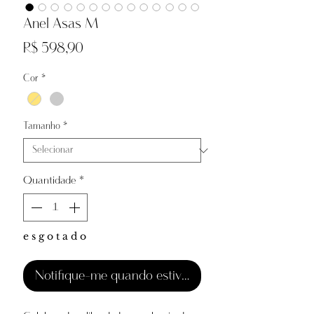
Anel Asas M
Preço
R$ 598,90
Cor
*
Tamanho
*
Quantidade
*
e s g o t a d o
Notifique-me quando estiver disponível