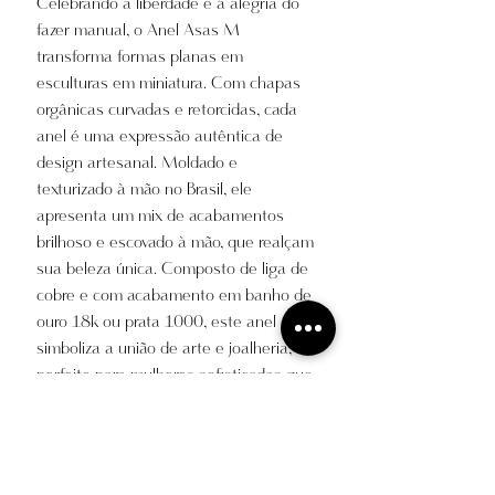
Celebrando a liberdade e a alegria do
fazer manual, o Anel Asas M
transforma formas planas em
esculturas em miniatura. Com chapas
orgânicas curvadas e retorcidas, cada
anel é uma expressão autêntica de
design artesanal. Moldado e
texturizado à mão no Brasil, ele
apresenta um mix de acabamentos
brilhoso e escovado à mão, que realçam
sua beleza única. Composto de liga de
cobre e com acabamento em banho de
ouro 18k ou prata 1000, este anel
simboliza a união de arte e joalheria,
perfeito para mulheres sofisticadas que
buscam um toque de exclusividade em
seus acessórios.