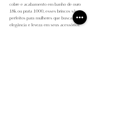
cobre e acabamento em banho de ouro
18k ou prata 1000, esses brincos são
perfeitos para mulheres que buscam
elegância e leveza em seus acessórios
diários.
INFORMAÇÕES DO PRODUTO
Composição:
Estrutura em liga de cobre e zinco e
acabamento em banho de ouro 18k ou
prata 1000.
Políticas dos Serviços
Itens acompanhados de bolsa protetora.
Cuidados e Garantia
Medidas do produto: 2x1,6
Peso (unitário) - 1,3 g
Contato
Peso (total) - 2,6 g